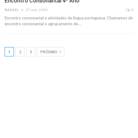
Encontro Consonantal 4º Ano
RAFAEL
27 mar, 2020
0
Encontro consonantal e atividades de língua portuguesa. Chamamos de
encontro consonantal o agrupamento de
…
1
2
3
PRÓXIMO