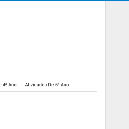
e 4º Ano
Atividades De 5º Ano
ativa
Educação Infantil
Fábulas
do Em Educação
Natal
Ortografia
Provas E Avaliações 4º Ano