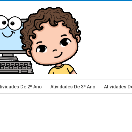
tividades De 2º Ano
Atividades De 3º Ano
Atividades D
inhas De Caderno E Avaliação
Ciências
Data Comemor
ão De Texto
Língua Portuguesa
Matemática
Mestra
rovas E Avaliações 2º Ano
Provas E Avaliações 3º Ano