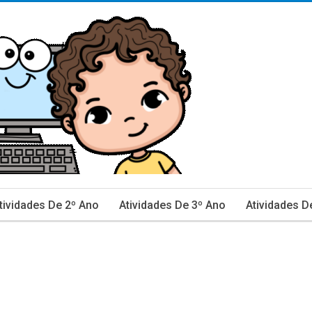
tividades De 2º Ano
Atividades De 3º Ano
Atividades D
inhas De Caderno E Avaliação
Ciências
Data Comemor
ão De Texto
Língua Portuguesa
Matemática
Mestra
rovas E Avaliações 2º Ano
Provas E Avaliações 3º Ano