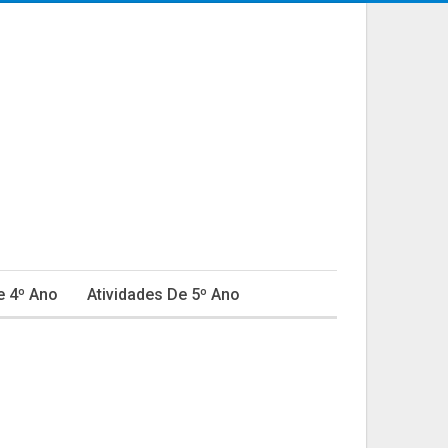
e 4º Ano
Atividades De 5º Ano
ativa
Educação Infantil
Fábulas
do Em Educação
Natal
Ortografia
Provas E Avaliações 4º Ano