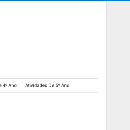
e 4º Ano
Atividades De 5º Ano
ativa
Educação Infantil
Fábulas
do Em Educação
Natal
Ortografia
Provas E Avaliações 4º Ano