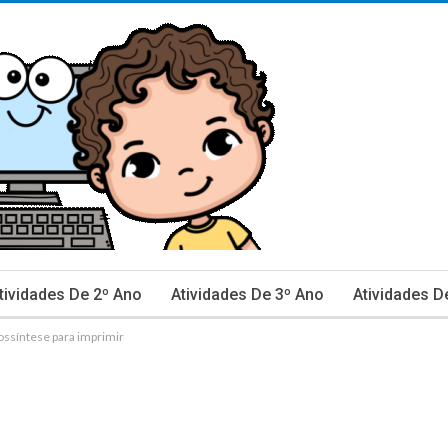
tividades De 2º Ano
Atividades De 3º Ano
Atividades D
ossíntese para imprimir
inhas De Caderno E Avaliação
Ciências
Data Comemor
ão De Texto
Língua Portuguesa
Matemática
Mestra
rovas E Avaliações 2º Ano
Provas E Avaliações 3º Ano