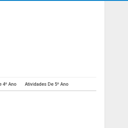
e 4º Ano
Atividades De 5º Ano
ativa
Educação Infantil
Fábulas
do Em Educação
Natal
Ortografia
Provas E Avaliações 4º Ano