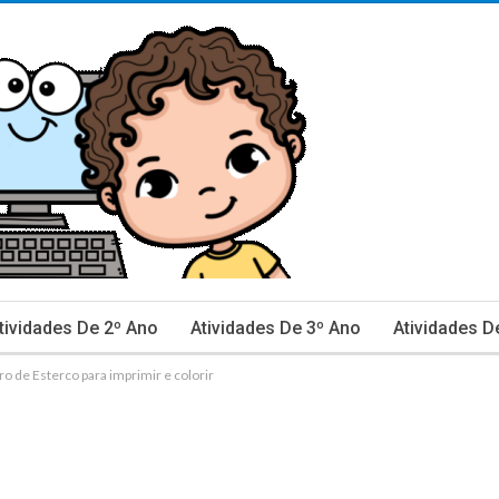
tividades De 2º Ano
Atividades De 3º Ano
Atividades D
ro de Esterco para imprimir e colorir
inhas De Caderno E Avaliação
Ciências
Data Comemor
ão De Texto
Língua Portuguesa
Matemática
Mestra
rovas E Avaliações 2º Ano
Provas E Avaliações 3º Ano