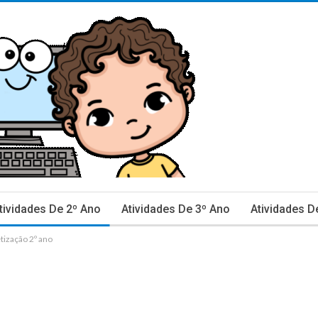
tividades De 2º Ano
Atividades De 3º Ano
Atividades D
tização 2º ano
inhas De Caderno E Avaliação
Ciências
Data Comemor
ão De Texto
Língua Portuguesa
Matemática
Mestra
rovas E Avaliações 2º Ano
Provas E Avaliações 3º Ano