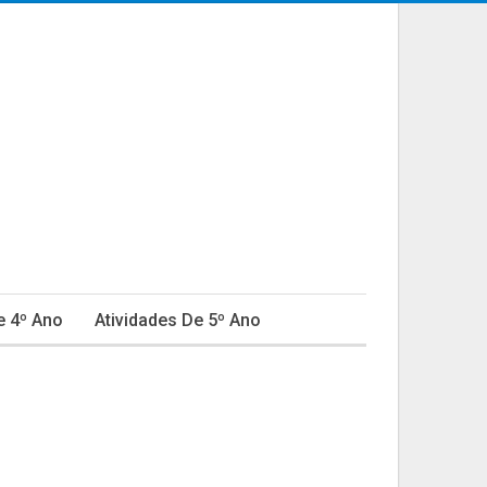
e 4º Ano
Atividades De 5º Ano
ativa
Educação Infantil
Fábulas
do Em Educação
Natal
Ortografia
Provas E Avaliações 4º Ano