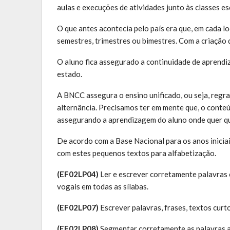
aulas e execuções de atividades junto às classes es
O que antes acontecia pelo país era que, em cada l
semestres, trimestres ou bimestres. Com a criação 
O aluno fica assegurado a continuidade de aprend
estado.
A BNCC assegura o ensino unificado, ou seja, reg
alternância. Precisamos ter em mente que, o conte
assegurando a aprendizagem do aluno onde quer qu
De acordo com a Base Nacional para os anos iniciai
com estes pequenos textos para alfabetização.
(EF02LP04)
Ler e escrever corretamente palavras c
vogais em todas as sílabas.
(EF02LP07)
Escrever palavras, frases, textos curt
(EF02LP08)
Segmentar corretamente as palavras ao