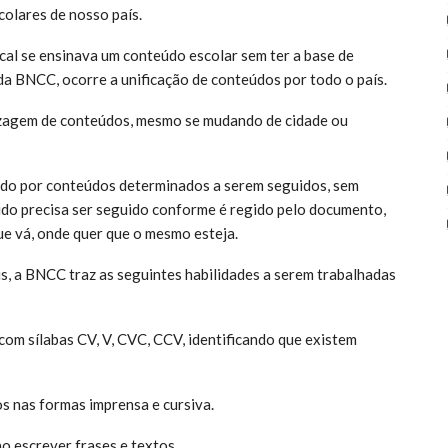
colares de nosso país.
ocal se ensinava um conteúdo escolar sem ter a base de
da BNCC, ocorre a unificação de conteúdos por todo o país.
izagem de conteúdos, mesmo se mudando de cidade ou
rado por conteúdos determinados a serem seguidos, sem
údo precisa ser seguido conforme é regido pelo documento,
e vá, onde quer que o mesmo esteja.
s, a BNCC traz as seguintes habilidades a serem trabalhadas
om sílabas CV, V, CVC, CCV, identificando que existem
os nas formas imprensa e cursiva.
 escrever frases e textos.