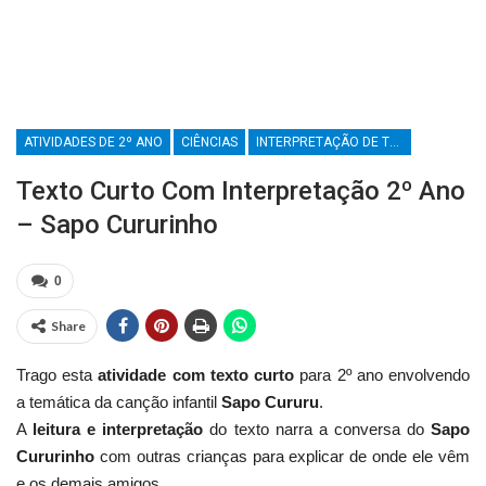
ATIVIDADES DE 2º ANO
CIÊNCIAS
INTERPRETAÇÃO DE TEXTO
Texto Curto Com Interpretação 2º Ano
– Sapo Cururinho
0
Share
Trago esta
atividade com texto curto
para 2º ano envolvendo
a temática da canção infantil
Sapo Cururu
.
A
leitura e interpretação
do texto narra a conversa do
Sapo
Cururinho
com outras crianças para explicar de onde ele vêm
e os demais amigos.